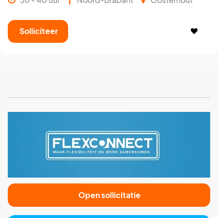
Solliciteer
Open sollicitatie