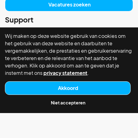
Vacatures zoeken
Support
Privacy Policy
Wij maken op deze website gebruik van cookies om
het gebruik van deze website en daarbuiten te
Navigatie
vergemakkelijken, de prestaties en gebruikerservaring
Vacatures
te verbeteren en de relevantie van het aanbod te
Open Sollicitatie
verhogen. Klik op akkoord om aan te geven dat je
instemt met ons
privacy statement
.
Job Alert
Akkoord
Contactinformatie
Energieweg, 3B, 3133 EB Vlaardingen
Niet accepteren
+31614837536
info@flexconnectwerkt.nl